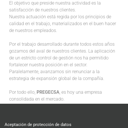
El objetivo que preside nuestra actividad es la
satisfacción de nuestros clientes.
Nuestra actuación está regida por los principios de
calidad en el trabajo, materializados en el buen hacer
de nuestros empleados.
Por el trabajo desarrollado durante todos estos años
gozamos del aval de nuestros clientes. La aplicación
de un estricto control de gestión nos ha permitido
fortalecer nuestra posición en el sector.
Paralelamente, avanzamos sin renunciar a la
estrategia de expansión global de la compañía.
Por todo ello,
PREGECSA
, es hoy una empresa
consolidada en el mercado.
Aceptación de protección de datos
PREGECSA
no pone fronteras al trabajo ni a la