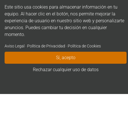
labor de empresa.
En la actualidad nuestra sede
Este sitio usa cookies para almacenar información en tu
social se encuentra en
Madrid
, disponiendo de
equipo. Al hacer clic en el botón, nos permite mejorar la
delegaciones en
Barcelona
y
Palma de
experiencia de usuario en nuestro sitio web y personalizarte
Mallorca
.
... pero
PREGECSA
no limita su
anuncios. Puedes cambiar tu decisión en cualquier
actividad ...
momento.
Prestamos servicios en zonas como
Alicante,
Aviso Legal
·
Política de Privacidad
·
Política de Cookies
Almería, Badajoz, Zaragoza, Murcia, Tarragona,
Valencia, Zamora.
Sí, acepto
Rechazar cualquier uso de datos
Sectores
Prestamos nuestros servicios a entidades de todos los
sectores que componen el tejido empresarial. Trabajamos